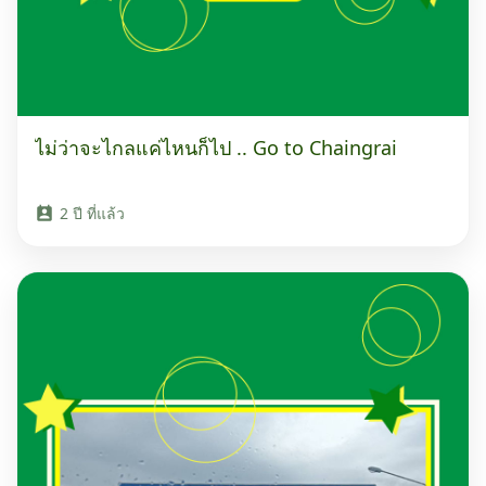
ไม่ว่าจะไกลแค่ไหนก็ไป .. Go to Chaingrai
2 ปี ที่แล้ว
perm_contact_calendar