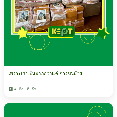
เพราะเราเป็นมากกว่าแค่ การขนย้าย
4 เดือน ที่แล้ว
perm_contact_calendar