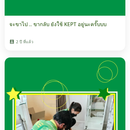
จะขาไป .. ขากลับ ยังใช้ KEPT อยู่นะครั๊บบบ
2 ปี ที่แล้ว
perm_contact_calendar