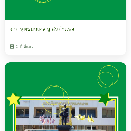
จาก พุทธมณทล สู่ สันกำแพง
5 ปี ที่แล้ว
perm_contact_calendar