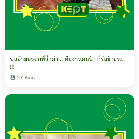
ขนย้ายมรดกที่ล้ำค่า .. ทีมงานคนบ้า ก็รับย้ายนะ
!!!
2 ปี ที่แล้ว
perm_contact_calendar