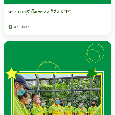
จากสระบุรี ถึงเขาค้อ ก็คือ KEPT
4 ปี ที่แล้ว
perm_contact_calendar