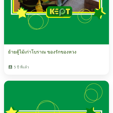
ย้ายตู้ไม้เก่าโบราณ ของรักของหวง
5 ปี ที่แล้ว
perm_contact_calendar