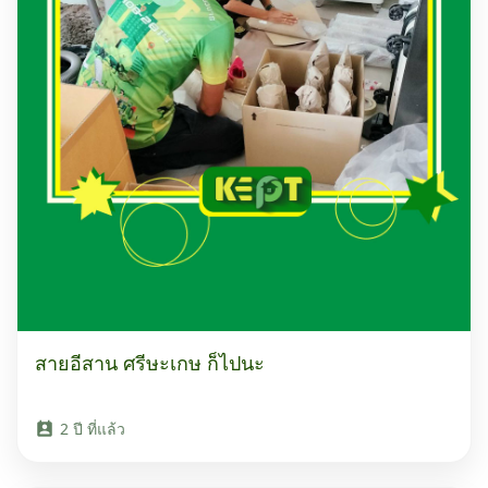
สายอีสาน ศรีษะเกษ ก็ไปนะ
2 ปี ที่แล้ว
perm_contact_calendar