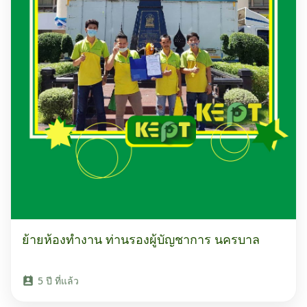
ย้ายห้องทำงาน ท่านรองผู้บัญชาการ นครบาล
5 ปี ที่แล้ว
perm_contact_calendar