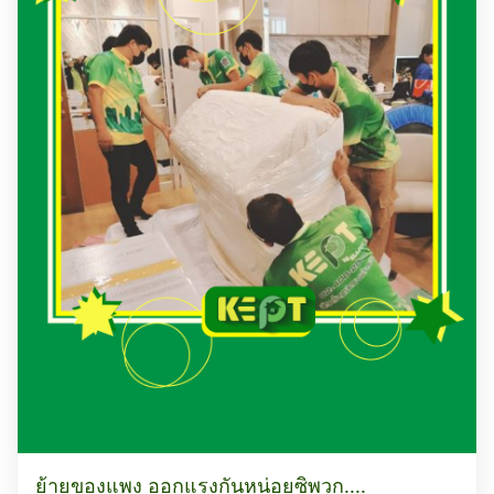
ย้ายของแพง ออกแรงกันหน่อยซิพวก....