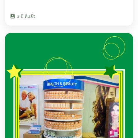
3 ปี ที่แล้ว
perm_contact_calendar