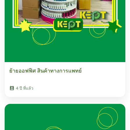
ย้ายออฟฟิศ สินค้าทางการแพทย์
4 ปี ที่แล้ว
perm_contact_calendar