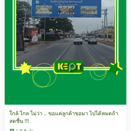
ใกล้ ไกล ไม่ว่า .. ขอแค่ลูกค้าขอมา ไปได้หมดถ้า
สดชื่น !!!
2 ปี ที่แล้ว
perm_contact_calendar