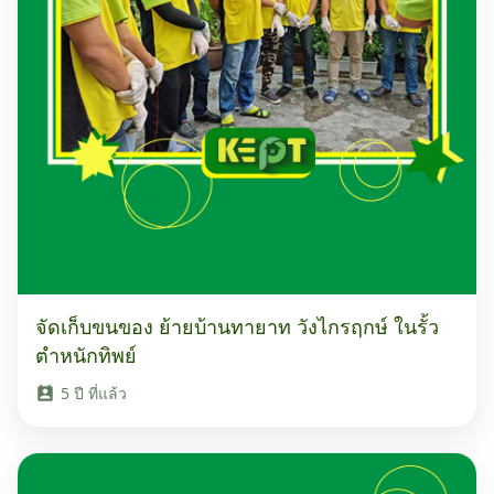
จัดเก็บขนของ ย้ายบ้านทายาท วังไกรฤกษ์ ในรั้ว
ตำหนักทิพย์
5 ปี ที่แล้ว
perm_contact_calendar