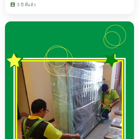
5 ปี ที่แล้ว
perm_contact_calendar