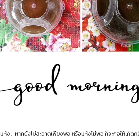
้แห้ง .. หากยังไม่สะอาดเพียงพอ หรือแห้งไม่พอ ก็จะก่อให้เกิดกลิ่