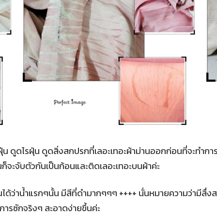
ุ่น ดูดไรฝุ่น ดูดสิ่งสกปรกที่เลอะเทอะผ้าม่านออกก่อนที่จะทำการซ
่นก็จะจับตัวกันเป็นก้อนและติดเลอะเทอะบนผ้าค่ะ
ห็นได้ว่าน้ำแรกๆนั้น มีสีที่ดำมากๆๆๆ ++++ นั่นหมายความว่ามีส
ตอนการซักจริงๆ สะอาดง่ายขึ้นค่ะ