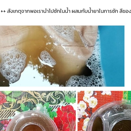
ค่ะ ++ สังเกตุจากพอเรานำไปซักในน้ำ ผสมกับน้ำยาในการซัก สีขอ