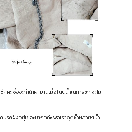
ักค่ะ ซึ่งจะทำให้ผ้าม่านเมื่อโดนน้ำในการซัก จะไม่
ื่งสกปรกฝังอยู่เยอะมากๆค่ะ พอเราดูดซ้ำหลายๆน้ำ