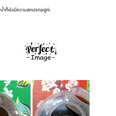
งน้ำก็ยังมีความสกปรกอยู่ค่ะ