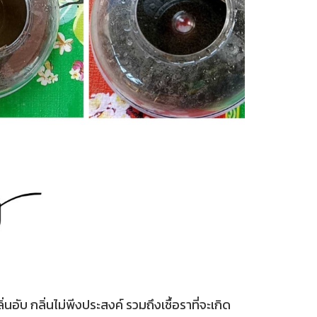
นอับ กลิ่นไม่พีงประสงค์ รวมถึงเชื้อราที่จะเกิด