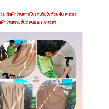
้วย ถ้าผ้าม่านลายโปรดเต็มไปด้วยฝุ่น ละออง
ษาผ้าม่านตามขั้นตอนและระยะเวลา