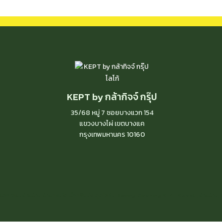
KEPT by กล้ากิจจ์ กรุ๊ป
35/68 หมู่ 7 ซอยบางแวก 154
แขวงบางไผ่ เขตบางแค
กรุงเทพมหานคร
10160
บริการขนย้ายบ้าน ย้ายคอนโด บิ๊กคลีนนิ่ง ดูดไรฝุ่น Moving Cleaning KEPT Klaakit , ย้ายบ้าน, รับ