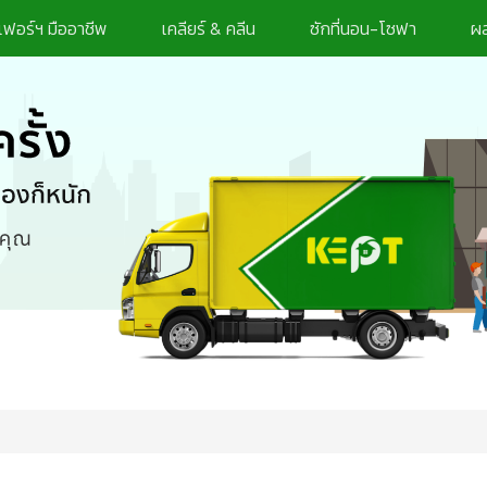
เฟอร์ฯ มืออาชีพ
เคลียร์ & คลีน
ซักที่นอน-โซฟา
ผล