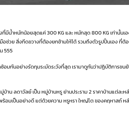
ี่มีน้ำหนักน้อยสุดแค่ 300 KG และ หนักสุด 800 KG เท่านั้นเอง 
งมือช่วย สิ่งกีดขวางที่ต้องยกข้ามให้ได้ รวมถึงตัวรูปปั้นเอง ที่ต้อ
หน 555
กันอย่างรัดกุมระมัดระวังที่สุด เรามาดูกันว่าปฏิบัติการขนย้า
ู่บ้าน ลดาวัลย์ เป็น หมู่บ้านหรู ย่านประราม 2 ราคาบ้านแต่ละห
จนพร้อมเป็นอย่างดี แต่ด้วยความ หรูหรา ใหญ่โต ของคฤหาสถ์ หลั