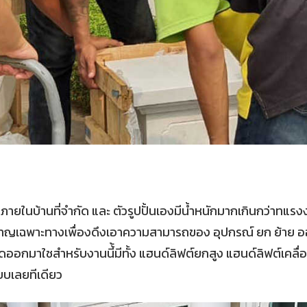
ายในบ้านที่จำกัด และ ตัวรูปปั้นเองมีน้ำหนักมากเกินกว่าทแรง
ญเฉพาะทางเพื่องดึงเอาความสามารถของ อุปกรณ์ ยก ย้าย ออกม
งงัดออกมาใชสำหรับงานนี้้มีทั้ง แฮนด์ลิฟต์ยกสูง แฮนด์ลิฟต์เคล
บบเลยทีเดียว