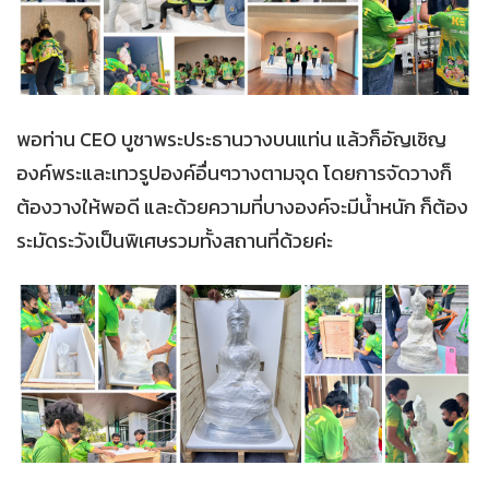
พอท่าน CEO บูชาพระประธานวางบนแท่น แล้วก็อัญเชิญ
องค์พระและเทวรูปองค์อื่นๆวางตามจุด โดยการจัดวางก็
ต้องวางให้พอดี และด้วยความที่บางองค์จะมีน้ำหนัก ก็ต้อง
ระมัดระวังเป็นพิเศษรวมทั้งสถานที่ด้วยค่ะ