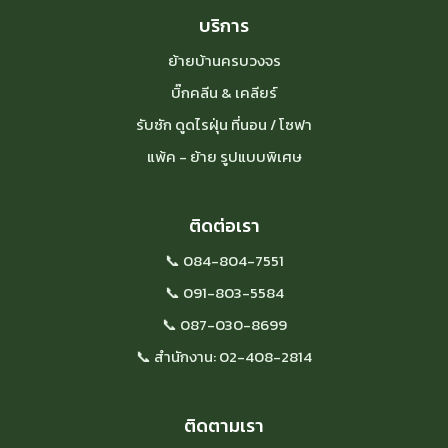
บริการ
ย้ายบ้านครบวงจร
บิ๊กคลีน & เคลียร์
รับซัก ดูดไรฝุ่น ที่นอน / โซฟา
แพ้ค - ย้าย รูปแบบพิเศษ
ติดต่อเรา
📞 084-804-7551
📞 091-803-5584
📞 087-030-8699
📞 สำนักงาน: 02-408-2814
ติดตามเรา