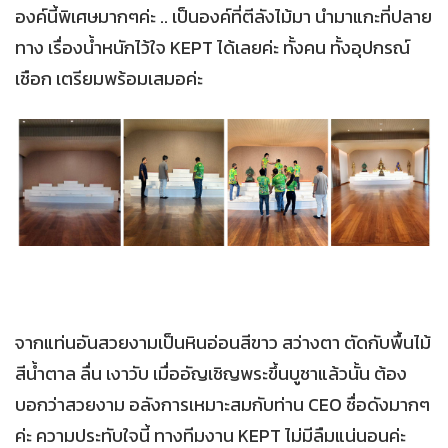
องค์นี้พิเศษมากๆค่ะ .. เป็นองค์ที่ตีลังไม้มา นำมาแกะที่ปลาย
ทาง เรื่องน้ำหนักไว้ใจ KEPT ได้เลยค่ะ ทั้งคน ทั้งอุปกรณ์
เชือก เตรียมพร้อมเสมอค่ะ
จากแท่นอันสวยงามเป็นหินอ่อนสีขาว สว่างตา ตัดกับพื้นไม้
สีน้ำตาล ลื่น เงาวับ เมื่ออัญเชิญพระขึ้นบูชาแล้วนั้น ต้อง
บอกว่าสวยงาม อลังการเหมาะสมกับท่าน CEO ชื่อดังมากๆ
ค่ะ ความประทับใจนี้ ทางทีมงาน KEPT ไม่มีลืมแน่นอนค่ะ