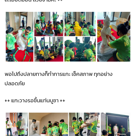
พอไปถึงปลายทางก็ทำการแกะ เช็คสภาพ ทุกอย่าง
ปลอดภัย
++ แกะวางรอขึ้นแท่นบูชา ++