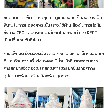
ขั้นตอนการแพ็ค ++ ห่อหุ้ม ++ ดูแลของนั้น ก็ต้องระวังเป็น
พิเศษ ในการห่อองค์พระนั้น เราจะใช้ผ้าเหลืองในการห่อหุ้ม
ซึ่งทาง CEO แอบกระซิบมาสีนี้ถูกโฉลกพอดี ทาง KEPT
เป็นปลื้มเลยทันทีค่ะ ++
การแพ็คนั้น ยังต้องระวังจุดแตกหัก เสียหาย เล็กๆน้อยๆให้
ดี และด้วยความที่แต่ละองค์จะมีน้ำหนักที่มากพอสมควร
การยกย้ายจึงต้องใช้รถยกในการช่วยยกขึ้นรถอีกทาง
อุปกรณ์พร้อม เครื่องมือพร้อมสุดๆค่ะ